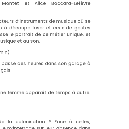
Montet et Alice Boccara-Lefèvre
acteurs d’instruments de musique où se
es à découpe laser et ceux de gestes
se le portrait de ce métier unique, et
musique et au son.
 min)
 il passe des heures dans son garage à
çais.
une femme apparaît de temps à autre.
de la colonisation ? Face à celles,
je m’interroge sur leur absence dans