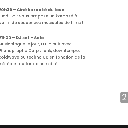
20h30 – Ciné karaoké du love
Lundi Soir vous propose un karaoké à
partir de séquences musicales de films !
21h30 – DJ set – Salo
Musicologue le jour, DJ la nuit avec
Phonographe Corp : funk, downtempo,
coldwave ou techno UK en fonction de la
météo et du taux d’humidité.