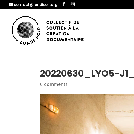
contact@lundisoir.org
20220630_LYO5-J1_s
0 comments